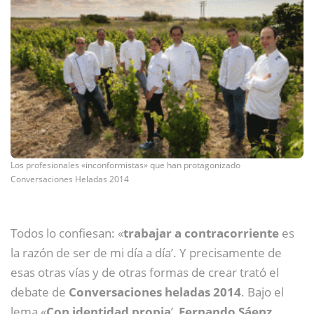
Los profesionales «inconformistas» que han protagonizado
Conversaciones Heladas 2014
Todos lo confiesan: «
trabajar a contracorriente
es
la razón de ser de mi día a día’. Y precisamente de
esas otras vías y de otras formas de crear trató el
debate de
Conversaciones heladas 2014
. Bajo el
lema «
Con identidad propia
’,
Fernando Sáenz