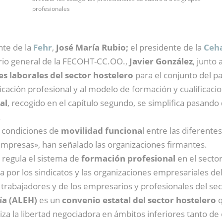
profesionales
nte de la
Fehr
,
José María Rubio;
el presidente de la
Ceha
tario general de la FECOHT-CC.OO.,
Javier González
, junto
s laborales del sector hostelero
para el conjunto del pa
icación profesional y al modelo de formación y cualificacio
al
, recogido en el capítulo segundo, se simplifica pasando
.
s condiciones de
movilidad funciona
l entre las diferent
 empresas», han señalado las organizaciones firmantes.
 regula el sistema de
formación profesional
en el sector
da por los sindicatos y las organizaciones empresariales d
os trabajadores y de los empresarios y profesionales del sec
ía (ALEH)
es un
convenio estatal del sector hostelero
q
ntiza la libertad negociadora en ámbitos inferiores tanto d