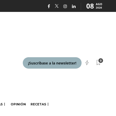
08
AGO
2026
0
¡Suscríbase a la newsletter!
AS
OPINIÓN
RECETAS