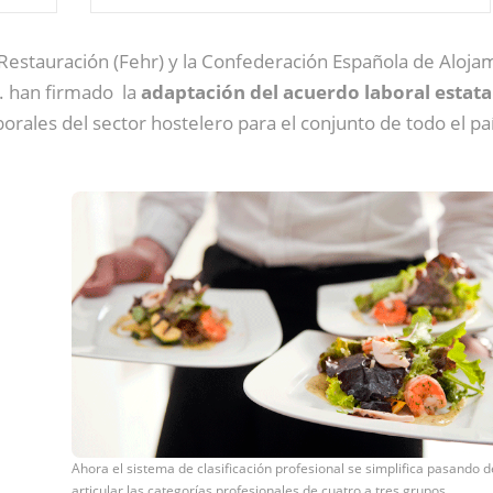
estauración (Fehr) y la Confederación Española de Alojami
 han firmado la
adaptación del acuerdo laboral estata
orales del sector hostelero para el conjunto de todo el pa
Ahora el sistema de clasificación profesional se simplifica pasando d
articular las categorías profesionales de cuatro a tres grupos