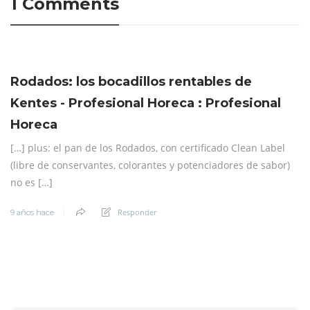
1 Comments
Rodados: los bocadillos rentables de
Kentes - Profesional Horeca : Profesional
Horeca
[…] plus: el pan de los Rodados, con certificado Clean Label
(libre de conservantes, colorantes y potenciadores de sabor)
no es […]
Responder
9 años hace