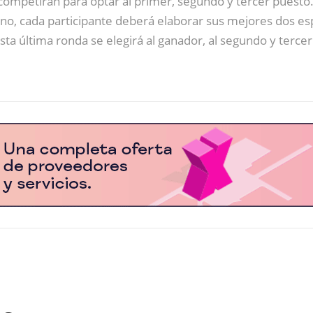
e competirán para optar al primer, segundo y tercer puesto
uno, cada participante deberá elaborar sus mejores dos e
ta última ronda se elegirá al ganador, al segundo y tercer 