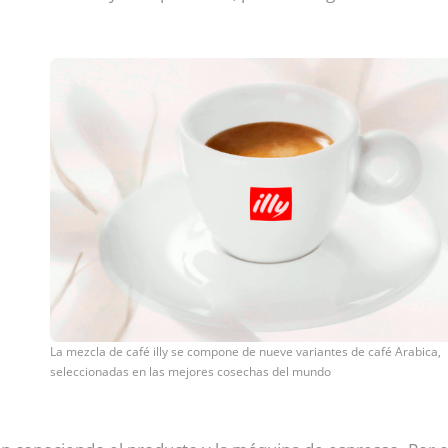
La mezcla de café illy se compone de nueve variantes de café Arabica,
seleccionadas en las mejores cosechas del mundo