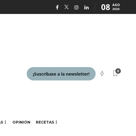
08
AGO
2026
0
¡Suscríbase a la newsletter!
AS
OPINIÓN
RECETAS