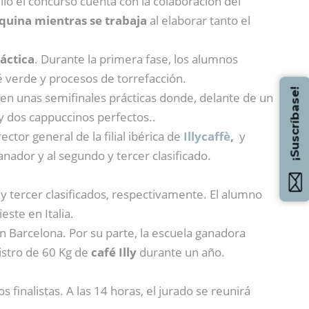
lo el concurso cuenta con la colaboración del
quina mientras se trabaja
al elaborar tanto el
áctica
. Durante la primera fase, los alumnos
fé verde y procesos de torrefacción.
¡Suscríbase!
n unas semifinales prácticas donde, delante de un
y dos cappuccinos perfectos..
irector general de la filial ibérica de
Illycaffè
,
y
nador y al segundo y tercer clasificado.
y tercer clasificados, respectivamente. El alumno
este en Italia.
en Barcelona. Por su parte, la escuela ganadora
stro de 60 Kg de
café Illy
durante un año.
 finalistas. A las 14 horas, el jurado se reunirá