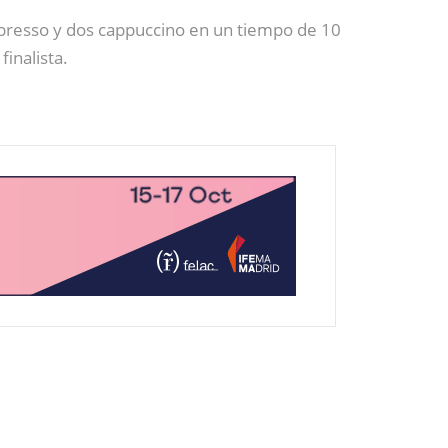
.
spresso y dos cappuccino en un tiempo de 10
finalista.