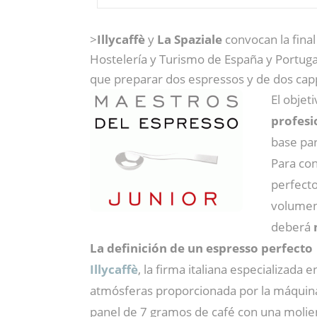
>
Illycaffè
y
La Spaziale
convocan la final
Hostelería y Turismo de España y Portugal
que preparar dos espressos y de dos capp
El objet
profesi
base par
Para co
perfect
volumen 
deberá
La definición de un espresso perfecto
Illycaffè
, la firma italiana especializada 
atmósferas proporcionada por la máquina
panel de 7 gramos de café con una molie