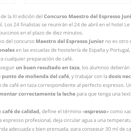
 de la XI edición del
Concurso Maestro del Espresso Juni
. Los 24 finalistas se reunirán el 24 de abril en el hotel
uccinos en el plazo de diez minutos.
ivo del concurso
Maestro del Espresso Junior
no es otro q
onales
en las escuelas de hostelería de España y Portugal
a cualquier preparación de café.
nseguir
un buen resultado en taza
, los alumnos deberán
o
punto de molienda del café
, y trabajar con la
dosis nec
de café en taza correspondiente al perfecto espresso. U
montar correctamente la leche
para que tenga una text
en
café de calidad,
define el término «
espresso
» como «aq
 espresso profesional, deja circular agua a una temperat
nda adecuada y bien prensada, para conseguir 30 ml de ca