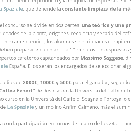
 conociendo el producto y la máquina de espresso. Por el
a Spaziale
, que defiende la
constante limpieza de la má
el concurso se divide en dos partes,
una teórica y una pr
ariedades de la planta, orígenes, recolecta y secado del ca
 un examen teórico, los alumnos seleccionados compiten e
, deben preparar en un plazo de 10 minutos dos espressos 
expertos cafeteros capitaneados por
Massimo Saggese
, d
iale
España. Ellos serán los encargados de seleccionar al ga
studios de
2000€, 1000€ y 500€
para el ganador, segundo 
Coffee Expert”
de dos días en la Università del Caffè di Tri
mo curso en la Università del Caffè di Spagna e Portogallo 
 de
La Spaziale
y un molino Anfim Caimano, más el sumini
 con la participación en turnos de cuatro de los 24 alumnos