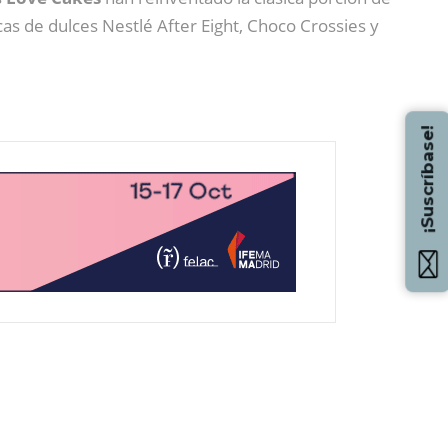
as de dulces Nestlé After Eight, Choco Crossies y
¡Suscríbase!