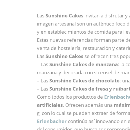
Las
Sunshine Cakes
invitan a disfrutar 
imagen artesanal son un auténtico foco d
y en establecimientos de comida para lle
Estas nuevas referencias forman parte de
venta de hostelería, restauración y cateri
Las
Sunshine Cakes
se ofrecen tres popu
– Las
Sunshine Cakes de manzana
: la 
manzana y decorada con streusel de mant
– Las
Sunshine Cakes de chocolate
: un
– Las
Sunshine Cakes de fresa y ruibar
Como todos los productos de
Erlenbach
artificiales
. Ofrecen además una
máxima
g, con lo cual se pueden extraer de forma
Erlenbacher
continúa así innovando en 
del consumidor, que busca ser sorprendi