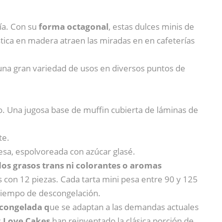
ía. Con su
forma octagonal
, estas dulces minis de
tica en madera atraen las miradas en en cafeterías
una gran variedad de usos en diversos puntos de
. Una jugosa base de muffin cubierta de láminas de
te.
esa, espolvoreada con azúcar glasé.
dos grasos trans ni colorantes o aromas
as con 12 piezas. Cada tarta mini pesa entre 90 y 125
e tiempo de descongelación.
 congelada q
ue se adaptan a las demandas actuales
s
Love Cakes
han reinventado la clásica porción de