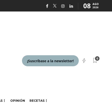
08
AGO
2026
0
¡Suscríbase a la newsletter!
AS
OPINIÓN
RECETAS