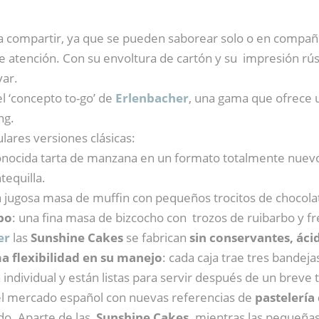
y a compartir, ya que se pueden saborear solo o en compañ
e atención. Con su envoltura de cartón y su impresión rús
var.
l ‘concepto to-go’ de
Erlenbacher
, una gama que ofrece 
ng.
lares versiones clásicas:
conocida tarta de manzana en un formato totalmente nuevo
equilla.
a jugosa masa de muffin con pequeños trocitos de chocola
bo
: una fina masa de bizcocho con trozos de ruibarbo y fr
er
las
Sunshine Cakes
se fabrican
sin conservantes, áci
 flexibilidad en su manejo
: cada caja trae tres bandej
 individual y están listas para servir después de un brev
el mercado español con nuevas referencias de
pastelería
do. Aparte de las
Sunshine Cakes,
mientras las pequeña