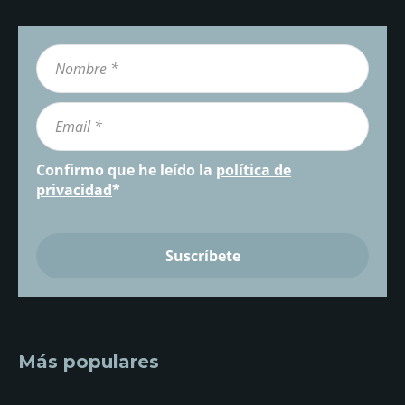
Confirmo que he leído la
política de
privacidad
*
Más populares