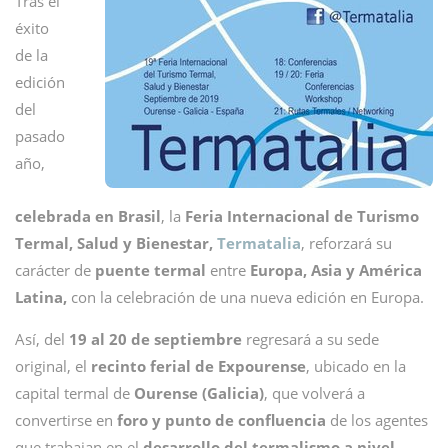
Tras el
éxito
de la
edición
del
pasado
año,
celebrada en Brasil
, la
Feria Internacional de Turismo
Termal, Salud y Bienestar,
Termatalia
, reforzará su
carácter de
puente termal
entre
Europa, Asia y América
Latina,
con la celebración de una nueva edición en Europa.
Así, del
19 al 20 de septiembre
regresará a su sede
original, el
recinto ferial de Expourense
, ubicado en la
capital termal de
Ourense (Galicia)
, que volverá a
convertirse en
foro y punto de confluencia
de los agentes
que trabajan en el
desarrollo del termalismo a nivel