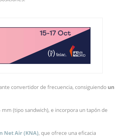
ante convertidor de frecuencia, consiguiendo
un
 mm (tipo sandwich), e incorpora un tapón de
n Net Air (KNA)
, que ofrece una eficacia