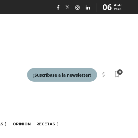
06
AGO
2026
0
¡Suscríbase a la newsletter!
AS
OPINIÓN
RECETAS