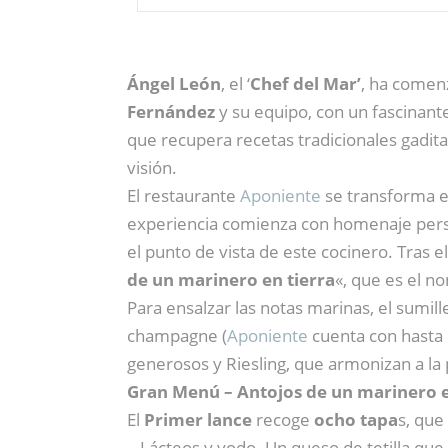
Ángel León
, el ‘
Chef del Mar’
, ha come
Fernández
y su equipo, con un fascinan
que recupera recetas tradicionales gadit
visión.
El restaurante
Aponiente
se transforma 
experiencia comienza con homenaje persona
el punto de vista de este cocinero. Tras 
de un marinero en tierra
«, que es el 
Para ensalzar las notas marinas, el sumille
champagne (
Aponiente
cuenta con hasta 
generosos y Riesling, que armonizan a la
Gran Menú – Antojos de un marinero e
El
Primer lance
recoge
ocho tapa
s, que
– Lácteos y yodo. Un queso de tetilla qu