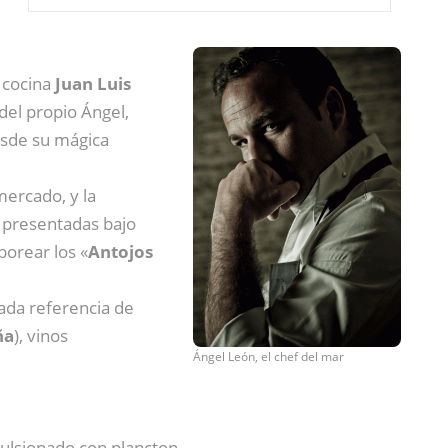
e cocina
Juan Luis
 del propio Ángel,
esde su mágica
mercado, y la
, presentadas bajo
borear los «
Antojos
cada referencia de
ña
), vinos
Ángel León, el chef del mar
mulsionado con plancton.