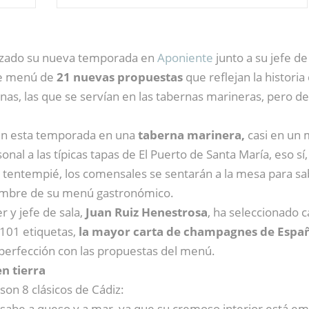
nzado su nueva temporada en
Aponiente
junto a su jefe d
te menú de
21 nuevas propuestas
que reflejan la historia
anas, las que se servían en las tabernas marineras, pero d
en esta temporada en una
taberna marinera,
casi en un 
l a las típicas tapas de El Puerto de Santa María, eso sí
el tentempié, los comensales se sentarán a la mesa para sa
nombre de su menú gastronómico.
r y jefe de sala,
Juan Ruiz Henestrosa
, ha seleccionado 
101 etiquetas,
la mayor carta de champagnes de Espa
 perfección con las propuestas del menú.
n tierra
 son 8 clásicos de Cádiz:
e sabe a queso y a mar, ya que su cremoso interior está e