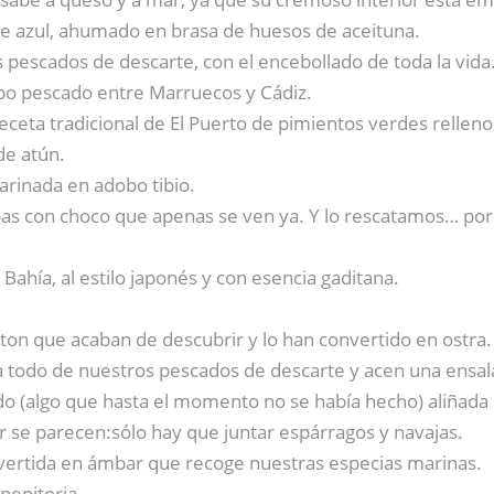
re azul, ahumado en brasa de huesos de aceituna.
s pescados de descarte, con el encebollado de toda la vida
po pescado entre Marruecos y Cádiz.
receta tradicional de El Puerto de pimientos verdes relle
de atún.
arinada en adobo tibio.
pas con choco que apenas se ven ya. Y lo rescatamos… po
 Bahía, al estilo japonés y con esencia gaditana.
ton que acaban de descubrir y lo han convertido en ostra.
a todo de nuestros pescados de descarte y acen una ensa
do (algo que hasta el momento no se había hecho) aliñada
r se parecen:sólo hay que juntar espárragos y navajas.
nvertida en ámbar que recoge nuestras especias marinas.
 pepitoria.