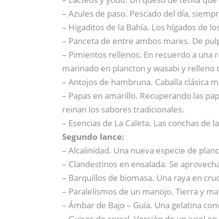
– Azules de paso. Pescado del día, siemp
– Higaditos de la Bahía. Los hígados de lo
– Panceta de entre ambos mares. De pul
– Pimientos rellenos. En recuerdo a una 
marinado en plancton y wasabi y relleno 
– Antojos de hambruna. Caballa clásica m
– Papas en amarillo. Recuperando las pa
reinan los sabores tradicionales.
– Esencias de La Caleta. Las conchas de la
Segundo lance:
– Alcalinidad. Una nueva especie de planc
– Clandestinos en ensalada. Se aprovech
– Barquillos de biomasa. Una raya en cru
– Paralelismos de un manojo. Tierra y ma
– Ámbar de Bajo – Guía. Una gelatina co
– Guisos de corral. Versión de un jurel en