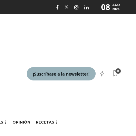
08
AGO
2026
0
¡Suscríbase a la newsletter!
AS
OPINIÓN
RECETAS