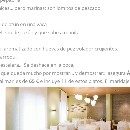
nices… pero marinas: son lomitos de pescado.
o de atún en una vaca
relleno de cazón y que sabe a manita.
 aromatizado con huevas de pez volador crujientes.
marroquí.
pastelera… Se deshace en la boca.
 el que queda mucho por mostrar… y demostrar», asegura
Á
al mar’ es de
65 €
e incluye 11 de estos platos. El maridaj