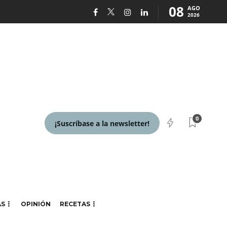
08
AGO
2026
0
¡Suscríbase a la newsletter!
AS
OPINIÓN
RECETAS