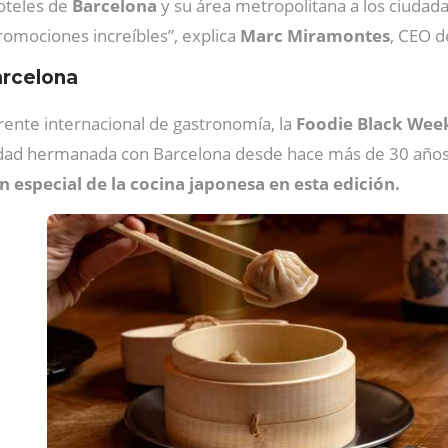
hoteles de
Barcelona
y su área metropolitana a los ciudad
omociones increíbles”, explica
Marc Miramontes
, CEO d
arcelona
rente internacional de gastronomía, la
Foodie Black Wee
dad hermanada con Barcelona desde hace más de 30 años, n
n especial de la cocina japonesa en esta edición.