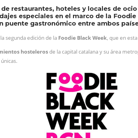
s de restaurantes, hoteles y locales de oc
dajes especiales en el marco de la Foodie
 un puente gastronómico entre ambos paíse
la segunda edición de la
Foodie Black Week
, que en est
mientos hosteleros
de la capital catalana y su área metro
 únicas.