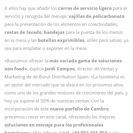
A ellos hay que añadir los
carros de servicio ligero
para el
servicio y recogida del menaje;
vajillas de policarbonato
para la presentación de los alimentos en colectividades;
cestas de lavado
;
bandejas
para la puesta de los menús
en la mesa y las
botellas exprimibles
, útiles para salsas, ya
sea para emplatar o exponer en la mesa.
«Buscamos ofrecer la
más variada gama de soluciones
non food»,
explica
Jordi Campos,
director de Ventas y
Marketing de de Bunzl Distribution Spain. «La hostelería es
un sector del mercado que se alzará en los próximos años
como uno de los grandes motores de crecimiento del país, y
hoy ya supone el 50% de nuestras ventas. Con la
incorporación de este
nuevo porfolio de Cambro
prevemos crecer en este canal, ofreciendo las mejores
soluciones en menaje para los profesionales
hosteleros».
Más info en el
tel. +34 902 101 353
o
vía