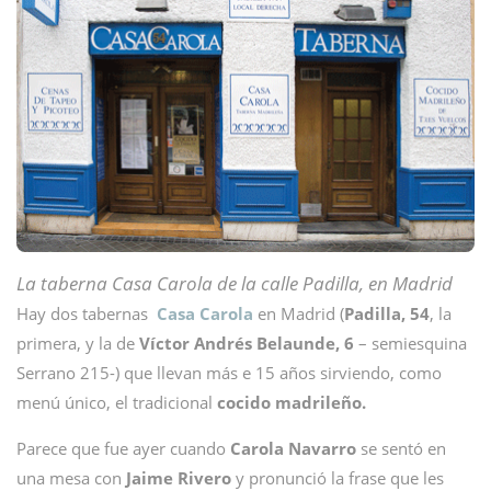
La taberna Casa Carola de la calle Padilla, en Madrid
Hay dos tabernas
Casa Carola
en Madrid (
Padilla, 54
, la
primera, y la de
Víctor Andrés Belaunde, 6
– semiesquina
Serrano 215-) que llevan más e 15 años sirviendo, como
menú único, el tradicional
cocido madrileño.
Parece que fue ayer cuando
Carola Navarro
se sentó en
una mesa con
Jaime Rivero
y pronunció la frase que les