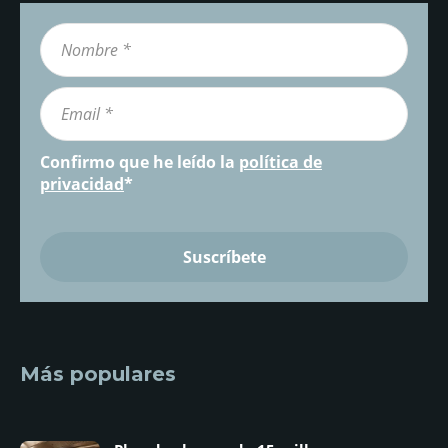
Confirmo que he leído la
política de
privacidad
*
Más populares