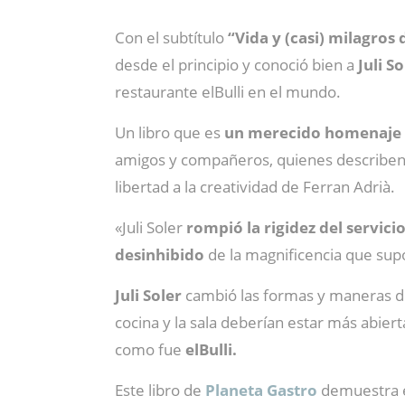
Con el subtítulo
“Vida y (casi) milagros 
desde el principio y conoció bien a
Juli So
restaurante elBulli en el mundo.
Un libro que es
un merecido homenaje a
amigos y compañeros, quienes describen a
libertad a la creatividad de Ferran Adrià.
«Juli Soler
rompió la rigidez del servici
desinhibido
de la magnificencia que supo
Juli Soler
cambió las formas y maneras de 
cocina y la sala deberían estar más abier
como fue
elBulli.
Este libro de
Planeta Gastro
demuestra e