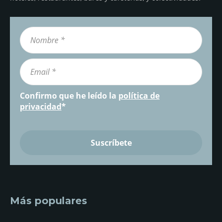
Confirmo que he leído la
política de
privacidad
*
Más populares