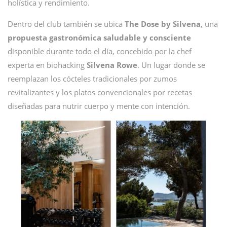
holística y rendimiento.
Dentro del club también se ubica
The Dose by Silvena
, una
propuesta gastronómica saludable y consciente
disponible durante todo el día, concebido por la chef
experta en biohacking
Silvena Rowe
. Un lugar donde se
reemplazan los cócteles tradicionales por zumos
revitalizantes y los platos convencionales por recetas
diseñadas para nutrir cuerpo y mente con intención.