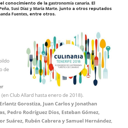
gastronomía canaria
y el conocimiento de la
. El
Peña, Susi Díaz
María Marte.
y
junto a otros reputados
nanda Fuentes
, entre otros.
bildo
o de
er
e
(en Club Allard hasta enero de 2018).
Erlantz Gorostiza, Juan Carlos y Jonathan
as, Pedro Rodríguez Dios, Esteban Gómez,
ctor Suárez, Rubén Cabrera y Samuel Hernández
,