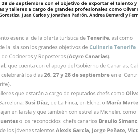
l 28 de septiembre con el objetivo de exportar el talento 
Oliver 
s y talleres a cargo de grandes profesionales como
 Gorostiza, Juan Carlos y Jonathan Padrón, Andrea Bernardi
Fer
y
o esencial de la oferta turística de
Tenerife
, así como
de la isla son los grandes objetivos de
Culinaria Tenerife
n de Cocineros y Reposteros (
Acyre Canarias
).
al,
que cuenta con el apoyo del Gobierno de Canarias, Ca
celebrará los días
26, 27 y 28 de septiembre
en el Centr
ife).
alleres que estarán a cargo de reputados chefs como
Oliv
Barcelona;
Susi Díaz,
de La Finca, en Elche, o
María Mart
bajan en la isla y que también con estrellas Michelin, como
Fuentes
o los reconocidos chefs canarios
Braulio Simanc
de los jóvenes talentos
Alexis García, Jorge Peñate, Vi