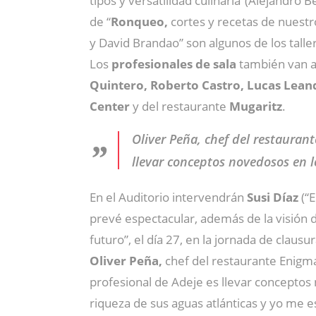
tipos y versatilidad culinaria”(Alejandro 
de “
Ronqueo,
cortes y recetas de nuestro
y David Brandao” son algunos de los talle
Los
profesionales de sala
también van a 
Quintero, Roberto Castro, Lucas Lea
Center
y del restaurante
Mugaritz
.
Oliver Peña, chef del restauran
llevar conceptos novedosos en l
En el Auditorio intervendrán
Susi Díaz
(“E
prevé espectacular, además de la visión 
futuro”, el día 27, en la jornada de clausur
Oliver Peña,
chef del restaurante Enigma
profesional de Adeje es llevar conceptos
riqueza de sus aguas atlánticas y yo me e