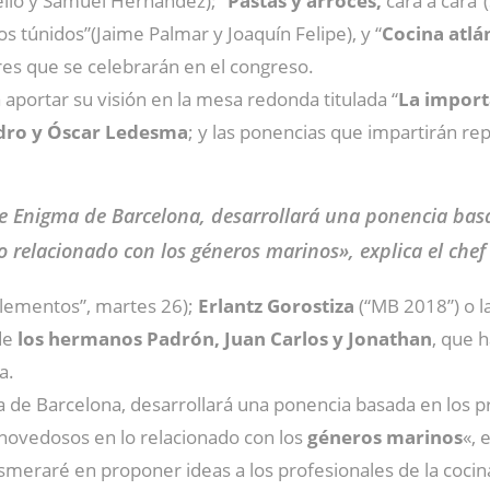
Bello y Samuel Hernández); “
Pastas y arroces,
cara a cara”
s túnidos”(Jaime Palmar y Joaquín Felipe), y “
Cocina atlá
res que se celebrarán en el congreso.
aportar su visión en la mesa redonda titulada “
La importa
ndro y Óscar Ledesma
; y las ponencias que impartirán r
te Enigma de Barcelona, desarrollará una ponencia bas
o relacionado con los géneros marinos», explica el chef
lementos”, martes 26);
Erlantz Gorostiza
(“MB 2018”) o l
de
los hermanos Padrón, Juan Carlos y Jonathan
, que h
a.
 de Barcelona, desarrollará una ponencia basada en los pr
 novedosos en lo relacionado con los
géneros marinos
«, 
smeraré en proponer ideas a los profesionales de la cocin