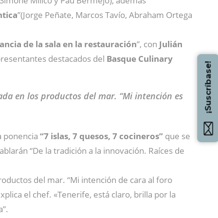
(Simone Milico y Pau Bermejo), además
ntica
”(Jorge Peñate, Marcos Tavío, Abraham Ortega
ncia de la sala en la restauración
”, con
Julián
epresentantes destacados del
Basque Culinary
¡Suscríbase!
ada en los productos del mar. “Mi intención es
a ponencia
“7 islas, 7 quesos, 7 cocineros”
que se
ablarán “De la tradición a la innovación. Raíces de
oductos del mar. “Mi intención de cara al foro
explica el chef. «Tenerife, está claro, brilla por la
a”.