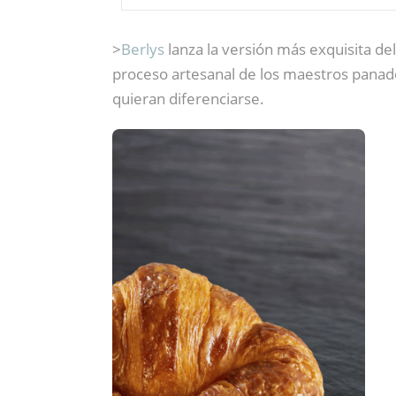
>
Berlys
lanza la versión más exquisita de
proceso artesanal de los maestros panad
quieran diferenciarse.