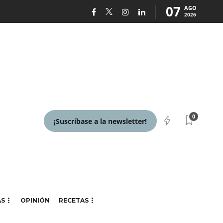
07
AGO
2026
0
¡Suscríbase a la newsletter!
AS
OPINIÓN
RECETAS