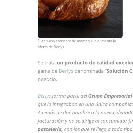
El genuino croissant de mantequilla aumenta la
oferta de Berlys
Se trata
un producto de calidad excele
gama de
Berlys
denominada “
Solución C
negocio.
Berlys
forma parte del
Grupo Empresarial
que lo integraban en una única compañía
Además de dar nombre a la nueva identid
facturación y no se dirige al consumidor f
pastelería,
con los que se llega a todo tipo