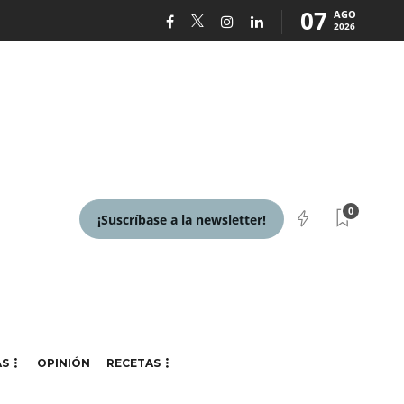
07
AGO
2026
0
¡Suscríbase a la newsletter!
AS
OPINIÓN
RECETAS