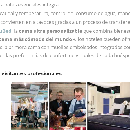
e aceites esenciales integrado
caudal y temperatura, control del consumo de agua, mand
e convierten en altavoces gracias a un proceso de transfer
uBed
, la
cama ultra personalizable
que combina bienesta
 cama más cómoda del mundo»,
los hoteles pueden of
 es la primera cama con muelles embolsados integrados con
cer las preferencias de confort individuales de cada hué
 visitantes profesionales