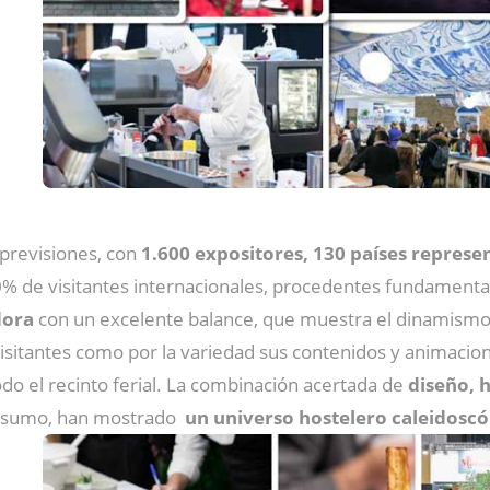
previsiones, con
1.600 expositores, 130 países represe
% de visitantes internacionales, procedentes fundamenta
dora
con un excelente balance, que muestra el dinamismo de
 visitantes como por la variedad sus contenidos y animacio
do el recinto ferial. La combinación acertada de
diseño, h
onsumo, han mostrado
un universo hostelero caleidoscó