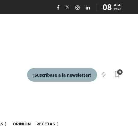
08
AGO
2026
0
¡Suscríbase a la newsletter!
AS
OPINIÓN
RECETAS