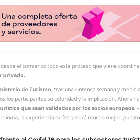
 desde el comienzo todo este proceso que viene coordinan
r privado.
nisterio de Turismo,
tras una «intensa semana y media de
s los participantes su celeridad y la implicación. Ahora ha
turística que sean validados por los socios europeos
. 
 idioma, la experiencia turística será mucho mejor, puest
frente al Covid-19 para los subsectores turís