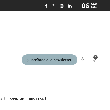
06
AGO
2026
0
¡Suscríbase a la newsletter!
AS
OPINIÓN
RECETAS