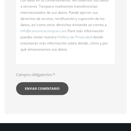
con base en tu consentimiento. No cedemos sus datos
a terceros. Tampoco realizamos transferencias
internacionales de sus datos. Puede ejercer sus
derechos de acceso, rectificación y supresión de los
datos, así como otros derechos enviando un correo a
info@
comunicacionycia.com
Para más información
puedes visitar nuestra
Política de Privacidad
donde
entontarás más información sobre dónde, cómo y por
qué almacenamos sus datos.
Campos obligatorios
*