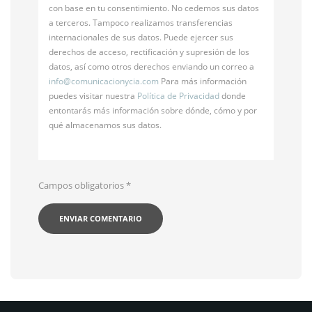
con base en tu consentimiento. No cedemos sus datos
a terceros. Tampoco realizamos transferencias
internacionales de sus datos. Puede ejercer sus
derechos de acceso, rectificación y supresión de los
datos, así como otros derechos enviando un correo a
info@
comunicacionycia.com
Para más información
puedes visitar nuestra
Política de Privacidad
donde
entontarás más información sobre dónde, cómo y por
qué almacenamos sus datos.
Campos obligatorios
*