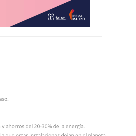
aso.
 y ahorros del 20-30% de la energía.
la que estas instalaciones dejan en el planeta.