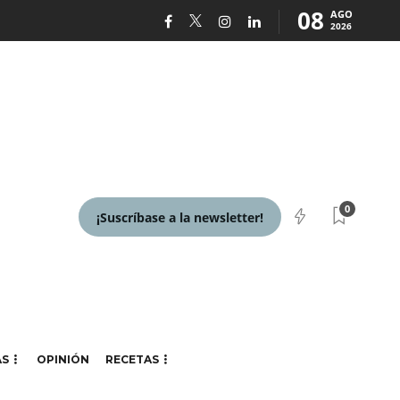
08
AGO
2026
0
¡Suscríbase a la newsletter!
AS
OPINIÓN
RECETAS