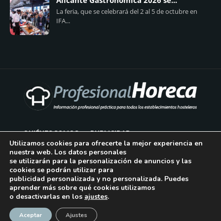
Alicante Gastronómica 2026 se...
La feria, que se celebrará del 2 al 5 de octubre en
IFA...
QUIÉNES SOMOS
PUBLICIDAD
Utilizamos cookies para ofrecerte la mejor experiencia en
nuestra web. Los datos personales
AVISO LEGAL
se utilizarán para la personalización de anuncios y las
cookies se podrán utilizar para
POLÍTICA DE COOKIES
publicidad personalizada y no personalizada. Puedes
aprender más sobre qué cookies utilizamos
POLÍTICA DE PRIVACIDAD
o desactivarlas en los
ajustes
.
¡Suscríbase!
CONTACTO
Aceptar
Ajustes