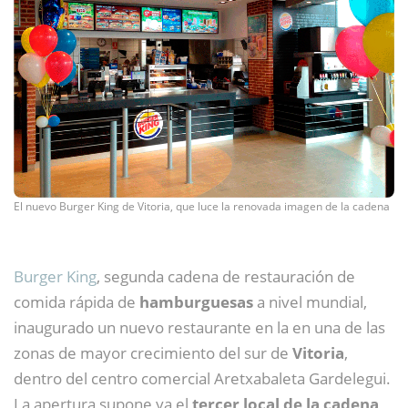
El nuevo Burger King de Vitoria, que luce la renovada imagen de la cadena
Burger King
, segunda cadena de restauración de
comida rápida de
hamburguesas
a nivel mundial,
inaugurado un nuevo restaurante en la en una de las
zonas de mayor crecimiento del sur de
Vitoria
,
dentro del centro comercial Aretxabaleta Gardelegui.
La apertura supone ya el
tercer local de la cadena