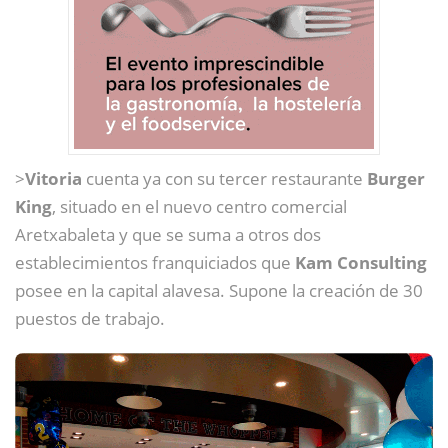
>
Vitoria
cuenta ya con su tercer restaurante
Burger
King
, situado en el nuevo centro comercial
Aretxabaleta y que se suma a otros dos
establecimientos franquiciados que
Kam Consulting
posee en la capital alavesa. Supone la creación de 30
puestos de trabajo.