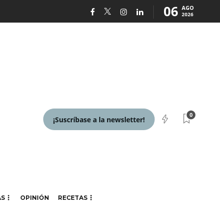
06
AGO
2026
0
¡Suscríbase a la newsletter!
AS
OPINIÓN
RECETAS