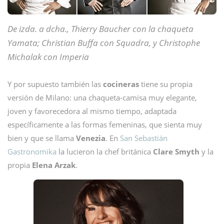
De izda. a dcha., Thierry Baucher con la chaqueta
Yamata; Christian Buffa con Squadra, y Christophe
Michalak con Imperia
Y por supuesto también las
cocineras
tiene su propia
versión de Milano: una chaqueta-camisa muy elegante,
joven y favorecedora al mismo tiempo, adaptada
específicamente a las formas femeninas, que sienta muy
bien y que se llama
Venezia
. En
San Sebastián
Gastronomika
la lucieron la chef británica
Clare Smyth
y la
propia
Elena Arzak
.