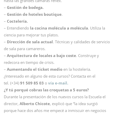
hasta las grandes cámaras réflex.
–
Gestión de bodega.
–
Gestión de hoteles boutique
.
–
Coctelería.
– Entendiendo
la cocina molécula a molécula
. Utiliza la
ciencia para mejorar tus platos.
–
Dirección de sala actual
. Técnicas y calidades de servicio
de sala para camareros.
–
Arquitectura de locales a bajo coste
. Construye y
redecora en tiempo de crisis.
–
Aumentando el ticket medio
en la hostelería.
¿Interesado en alguno de esta cursos? Contacta en el
tel. (+34)
91 509 85 03
o
vía e-mail.
¿Y tú porqué cobras las croquetas a 5 euros?
Durante la presentación de los nuevos cursos la Escuela el
director,
Alberto Chicote
, explicó que “la idea surgió
porque hace dos años me empecé a inmiscuir en negocios