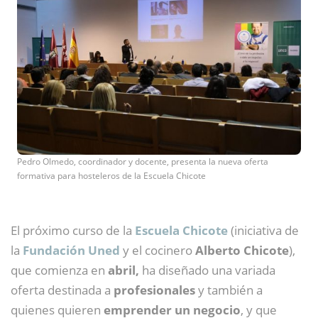
Pedro Olmedo, coordinador y docente, presenta la nueva oferta
formativa para hosteleros de la Escuela Chicote
El próximo curso de la
Escuela Chicote
(iniciativa de
la
Fundación Uned
y el cocinero
Alberto Chicote
),
que comienza en
abril,
ha diseñado una variada
oferta destinada a
profesionales
y también a
quienes quieren
emprender un negocio
, y que