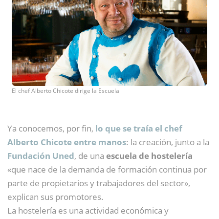
El chef Alberto Chicote dirige la Escuela
Ya conocemos, por fin,
lo que se traía el chef
Alberto Chicote entre manos
: la creación, junto a la
Fundación Uned
, de una
escuela de hostelería
«que nace de la demanda de formación continua por
parte de propietarios y trabajadores del sector»,
explican sus promotores.
La hostelería es una actividad económica y