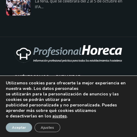
La feria, que se celebrará del 2 al 5 de octubre en
IFA...
QUIÉNES SOMOS
PUBLICIDAD
Utilizamos cookies para ofrecerte la mejor experiencia en
nuestra web. Los datos personales
AVISO LEGAL
se utilizarán para la personalización de anuncios y las
cookies se podrán utilizar para
POLÍTICA DE COOKIES
publicidad personalizada y no personalizada. Puedes
aprender más sobre qué cookies utilizamos
POLÍTICA DE PRIVACIDAD
o desactivarlas en los
ajustes
.
¡Suscríbase!
CONTACTO
Aceptar
Ajustes