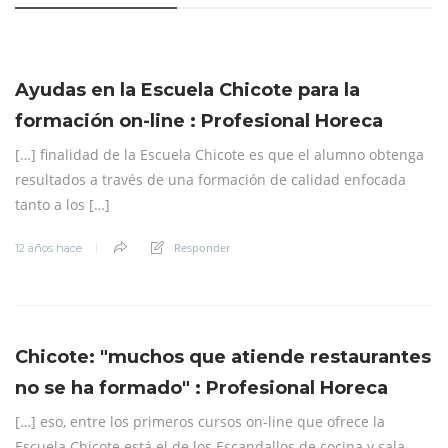
Ayudas en la Escuela Chicote para la
formación on-line : Profesional Horeca
[…] finalidad de la Escuela Chicote es que el alumno obtenga
resultados a través de una formación de calidad enfocada
tanto a los […]
Responder
12 años hace
Chicote: "muchos que atiende restaurantes
no se ha formado" : Profesional Horeca
[…] eso, entre los primeros cursos on-line que ofrece la
Escuela Chicote está el de los Escandallos de cocina y sala,