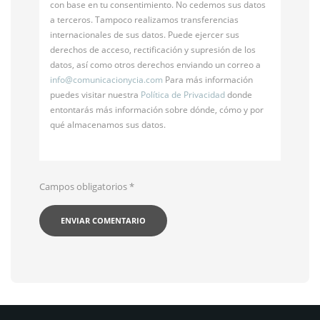
con base en tu consentimiento. No cedemos sus datos
a terceros. Tampoco realizamos transferencias
internacionales de sus datos. Puede ejercer sus
derechos de acceso, rectificación y supresión de los
datos, así como otros derechos enviando un correo a
info@
comunicacionycia.com
Para más información
puedes visitar nuestra
Política de Privacidad
donde
entontarás más información sobre dónde, cómo y por
qué almacenamos sus datos.
Campos obligatorios
*