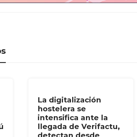
os
La digitalización
hostelera se
intensifica ante la
ú
llegada de Verifactu,
detectan desde