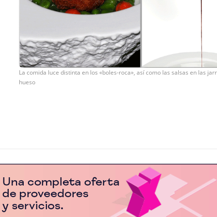
La comida luce distinta en los «boles-roca», así como las salsas en las jar
hueso