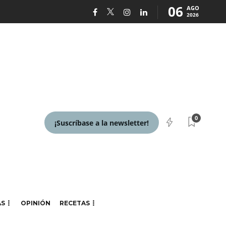
06
AGO
2026
0
¡Suscríbase a la newsletter!
AS
OPINIÓN
RECETAS