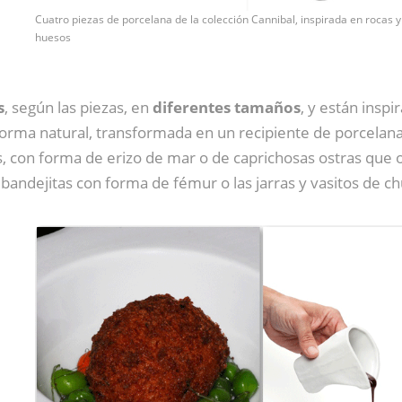
Cuatro piezas de porcelana de la colección Cannibal, inspirada en rocas y
huesos
s
, según las piezas, en
diferentes tamaños
, y están insp
orma natural, transformada en un recipiente de porcelana
, con forma de erizo de mar o de caprichosas ostras que o
as bandejitas con forma de fémur o las jarras y vasitos de 