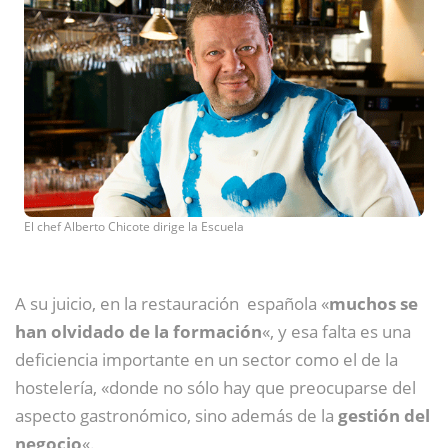
El chef Alberto Chicote dirige la Escuela
A su juicio, en la restauración española «
muchos se
han olvidado de la formación
«, y esa falta es una
deficiencia importante en un sector como el de la
hostelería, «donde no sólo hay que preocuparse del
aspecto gastronómico, sino además de la
gestión del
negocio
«.