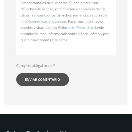
internacionales de sus datos. Puede ejercer sus
derechos de acceso, rectificación y supresión de los
datos, así como otros derechos enviando un correo a
info@
comunicacionycia.com
Para más información
puedes visitar nuestra
Política de Privacidad
donde
entontarás más información sobre dónde, cómo y por
qué almacenamos sus datos.
Campos obligatorios
*