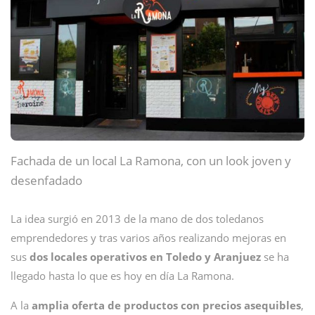
Fachada de un local La Ramona, con un look joven y
desenfadado
La idea surgió en 2013 de la mano de dos toledanos
emprendedores y tras varios años realizando mejoras en
sus
dos locales operativos en Toledo y Aranjuez
se ha
llegado hasta lo que es hoy en día La Ramona.
A la
amplia oferta de productos con precios asequibles
,