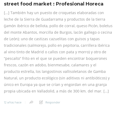
street food market : Profesional Horeca
[…] También hay un puesto de croquetas elaboradas con
leche de la Sierra de Guadarrama y productos de la tierra
(jamón ibérico de bellota, pollo de corral, queso Picón, boletus
del monte Abantos, morcilla de Burgos, lacón gallego o cecina
de León); uno de castizas cazuelitas con guisos y tapas
tradicionales (salmorejo, pollo en pepitoria, carrillera ibérica
al vino tinto de Madrid o callos con pata y morro) y otro de
“pescaíto” frito en el que se pueden encontrar boquerones
frescos, cazón en adobo, bienmesabe, calamares y el
producto estrella, los langostinos vallisoletanos de Gamba
Natural, un producto ecológico (sin aditivos ni antibióticos) y
único en Europa ya que se crían y engordan en una granja
propia ubicada en Valladolid, a más de 300 km. del mar. […]
Responder
12 años hace