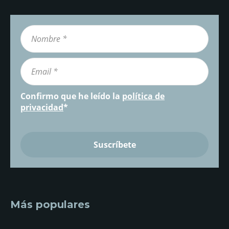
Confirmo que he leído la
política de
privacidad
*
Más populares