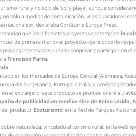
rismo rural y no sólo de ‘sol y playa’, aunque considera 
y no sólo a medios de comunicación. «Los buscadores co
nternacionales», declaraba Cortázar a Europa Press.
demandan que los diferentes proyectos contemplen
la co
conocer de primera mano» el proyecto «para poderlo respa
s propios interesados puedan cooperar y participar en el des
gura
Francisco Parra.
anda
a cabo en los mercados de Europa Central (Alemania, Austri
Europa del Sur (Francia, Portugal e Italia) y América (Estad
en el extranjero, este producto se promocionará a travé
aña de publicidad en medios -line de Reino Unido, A
 del producto ‘
Ecoturismo
‘ en la Red de Parques Naciona
 sobre naturaleza, vinculado al turismo rural, en la web
sp
tas de promoción y comercialización dentro de este mism