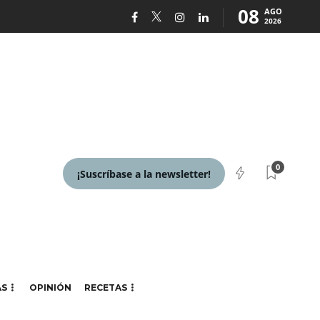
08
AGO
2026
0
¡Suscríbase a la newsletter!
AS
OPINIÓN
RECETAS