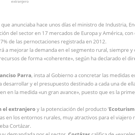
extranjero
, que anunciaba hace unos días el ministro de Industria, E
ón del sector en 17 mercados de Europa y América, con el 
 7,7% de las pernoctaciones registrada en 2012.
rá a mejorar la demanda en el segmento rural, siempre y
 recursos de forma «coherente», según ha declarado el di
ranciso Parra
, insta al Gobierno a concretar las medidas 
 desarrollar y el presupuesto destinado a cada una de ell
en en la medida «un gran avance», puesto que es la prime
 el extranjero
y la potenciación del producto ‘
Ecoturism
vas en los entornos rurales, muy atractivos para el viajero 
seba Cortázar.
y demandada por el sector,
Cortázar
califica de «excele