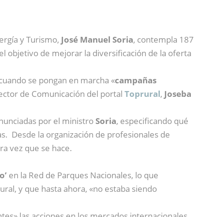
nergía y Turismo,
José Manuel Soria
, contempla 187
objetivo de mejorar la diversificación de la oferta
 cuando se pongan en marcha «
campañas
rector de Comunicación del portal
Toprural
,
Joseba
enunciadas por el ministro
Soria
, especificando qué
as. Desde la organización de profesionales de
ra vez que se hace.
o’
en la Red de Parques Nacionales, lo que
rural, y que hasta ahora, «no estaba siendo
ntes» las acciones en los mercados internacionales