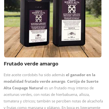
Frutado verde amargo
Este aceite cordobés ha sido además
el ganador en la
modalidad frutado verde amargo
.
Cortijo de Suerte
Alta Coupage Natural
es un frutado muy intenso de
aceitunas verdes, con notas de hierbabuena, alloza,
tomatera y cítricos; también se perciben notas de alcachofa
y frutas como manzana y plátano. En boca es ligeramente