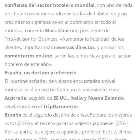
confianza del sector hotelero mundial
, con uno de cada
dos hoteleros aumentando sus tarifas de habitación y un
crecimiento significativo en el optimismo en todo el
mundo», comenta
Marc Charron,
presidente de
TripAdvisor for Business. «Aumentar la fidelidad de los
clientes, impulsar más
reservas directas
, y animar los
comentarios on-line
serán los temas clave para el sector
hotelero de este año».
España, un destino preferente
El «destino soñado» de viajeros encuestados a nivel
mundial, si el dinero no fuera un inconveniente, sería
Australia
, seguido de
EE.UU., Italia y Nueva Zelanda
,
revela también el
TripBarometer.
España
es el segundo destino de ensueño para los viajeros
rusos (23%) y el tercero para los viajeros japoneses (25%).
Por su parte, los viajeros españoles prefieren EE.UU, el más
popular para el 35%, seguido por Australia (28%) y Japón