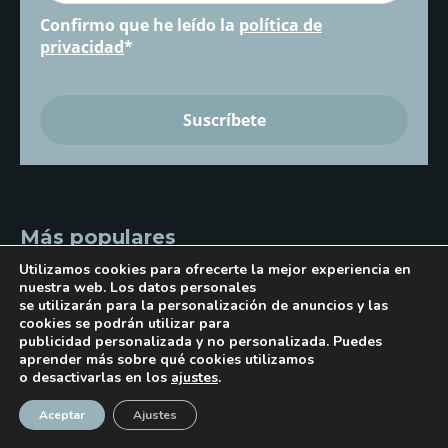
Confirmo que he leído la
política de
privacidad
*
Más populares
Utilizamos cookies para ofrecerte la mejor experiencia en
nuestra web. Los datos personales
se utilizarán para la personalización de anuncios y las
Plan de choque de 15 millones...
cookies se podrán utilizar para
El Gobierno anuncia la puesta en marcha el plan de
publicidad personalizada y no personalizada. Puedes
choq...
aprender más sobre qué cookies utilizamos
o desactivarlas en los
ajustes
.
¡Suscríbase!
Aceptar
Ajustes