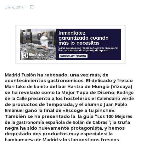
Enero, 2014
Madrid Fusión
ha rebosado, una vez más, de
acontecimientos gastronómicos. El delicado y fresco
Mari tako de bonito
Haritza
del bar
de Mungia (Vizcaya)
Rodrigo
se ha revelado como la Mejor Tapa de Diseño;
de la Calle
Calendario verde
presentó a los hosteleros el
Juan Pablo
de productos de temporada, y el alumno
Emanuel
ganó la final de «Escoge a tu pinche».
Los 100 Mejores
También se ha presentado la la guía “
de la gastronomía española de Solán de Cabras
”; la trufa
negra ha sido nuevamente protagonista, y hemos
degustado dos productos muy especiales: la
hamburguesa de Madrid
y los langostinos frescos