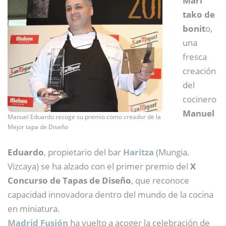
Mari
tako de
bonit
o,
una
fresca
creación
del
cocinero
Manuel
Manuel Eduardo recoge su premio como creador de la
Mejor tapa de Diseño
Eduardo
, propietario del bar
Haritza
(Mungia.
Vizcaya) se ha alzado con el primer premio del
X
Concurso de Tapas de Diseño
, que reconoce
capacidad innovadora dentro del mundo de la cocina
en miniatura.
Madrid Fusión
ha vuelto a acoger la celebración de