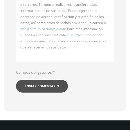
a terceros. Tampoco realizamos transferencias
internacionales de sus datos. Puede ejercer sus
derechos de acceso, rectificación y supresión de los
datos, así como otros derechos enviando un correo a
info@
comunicacionycia.com
Para más información
puedes visitar nuestra
Política de Privacidad
donde
entontarás más información sobre dónde, cómo y por
qué almacenamos sus datos.
Campos obligatorios
*