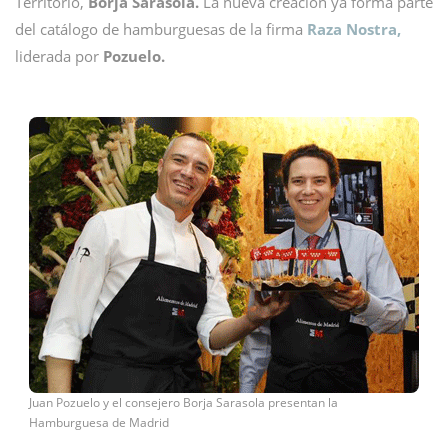
Territorio,
Borja Sarasola.
La nueva
creación ya forma parte
del catálogo de hamburguesas de la firma
Raza Nostra,
liderada por
Pozuelo.
Juan Pozuelo y el consejero Borja Sarasola presentan la
Hamburguesa de Madrid