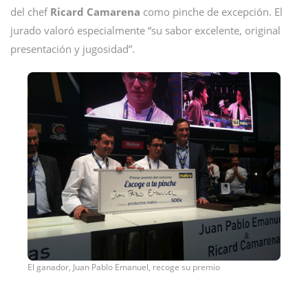
del chef
Ricard Camarena
como pinche de excepción. El
jurado valoró especialmente “su sabor excelente, original
presentación y jugosidad”.
El ganador, Juan Pablo Emanuel, recoge su premio