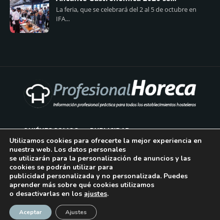
La feria, que se celebrará del 2 al 5 de octubre en
IFA...
QUIÉNES SOMOS
PUBLICIDAD
Utilizamos cookies para ofrecerte la mejor experiencia en
nuestra web. Los datos personales
AVISO LEGAL
se utilizarán para la personalización de anuncios y las
cookies se podrán utilizar para
POLÍTICA DE COOKIES
publicidad personalizada y no personalizada. Puedes
aprender más sobre qué cookies utilizamos
POLÍTICA DE PRIVACIDAD
o desactivarlas en los
ajustes
.
¡Suscríbase!
CONTACTO
Aceptar
Ajustes