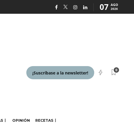
07
AGO
2026
0
¡Suscríbase a la newsletter!
AS
OPINIÓN
RECETAS