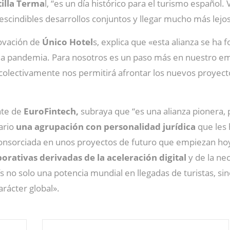
tilla Terma
l, “es un día histórico para el turismo español
rescindibles desarrollos conjuntos y llegar mucho más lejo
novación de
Único Hotel
s, explica que «esta alianza se h
e la pandemia. Para nosotros es un paso más en nuestro 
 colectivamente nos permitirá afrontar los nuevos proyect
nte de
EuroFintech,
subraya que “es una alianza pionera,
tario
una agrupación con personalidad jurídica
que les
consorciada en unos proyectos de futuro que empiezan ho
orativas derivadas de la aceleración digital
y de la n
ís no solo una potencia mundial en llegadas de turistas, s
rácter global».