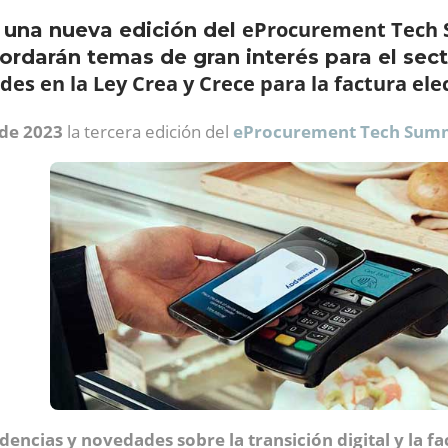
eProcurement Tech
 una nueva edición del
bordarán temas de gran interés para el sect
es en la Ley Crea y Crece para la factura ele
 de 2023
la tercera edición del
eProcurement Tech Summ
dencias y novedades sobre la transición digital y la f