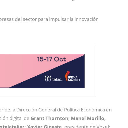
presas del sector para impulsar la innovación
r de la Dirección General de Política Económica en
ión digital de
Grant Thornton
;
Manel Morillo,
otelatelier
;
Xavier Ginesta,
presidente de Voxel;