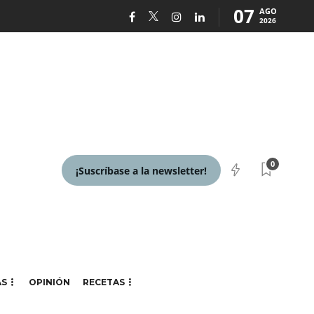
07
AGO
2026
0
¡Suscríbase a la newsletter!
AS
OPINIÓN
RECETAS