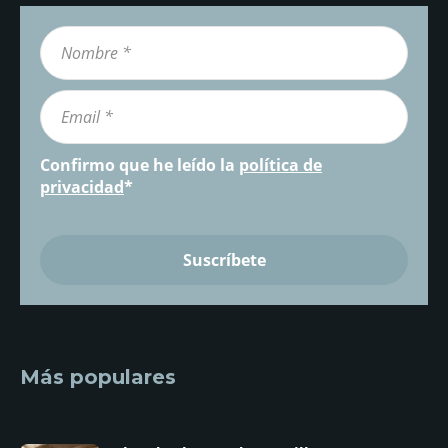
Confirmo que he leído la
política de
privacidad
*
Más populares