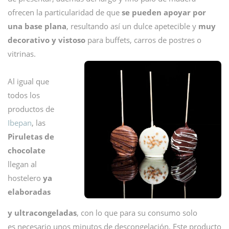
ofrecen la particularidad de que
se pueden apoyar por
una base plana
, resultando así un dulce apetecible y
muy
decorativo y vistoso
para buffets, carros de postres o
vitrinas.
Al igual que
todos los
productos de
Ibepan
, las
Piruletas de
chocolate
llegan al
hostelero
ya
elaboradas
y ultracongeladas
, con lo que para su consumo solo
es necesario unos minutos de descongelación. Este producto