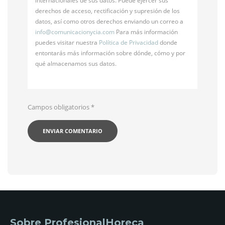
internacionales de sus datos. Puede ejercer sus
derechos de acceso, rectificación y supresión de los
datos, así como otros derechos enviando un correo a
info@
comunicacionycia.com
Para más información
puedes visitar nuestra
Política de Privacidad
donde
entontarás más información sobre dónde, cómo y por
qué almacenamos sus datos.
Campos obligatorios
*
Sobre ProfesionalHoreca