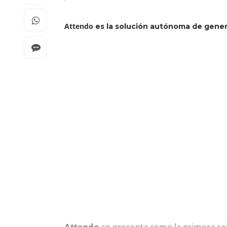
Attendo
es la solución autónoma de gene
Attendo
se presenta como la primera so