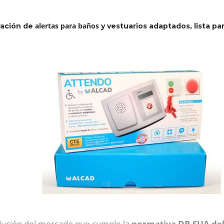
alertas para baños
ración de
y vestuarios adaptados, lista para
lución del mercado que cumple la
normativa DB-SUA del 