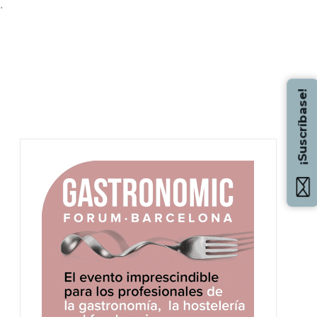
.
¡Suscríbase!