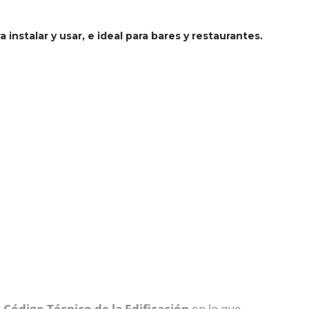
 instalar y usar, e ideal para bares y restaurantes.
Código Técnico de la Edificación
en lo que