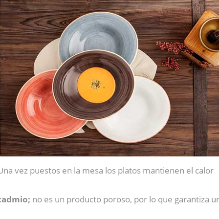
Una vez puestos en la mesa los platos mantienen el calor
cadmio;
no es un producto poroso, por lo que garantiza un