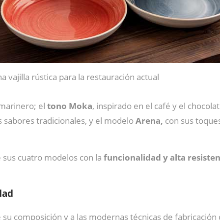
a vajilla rústica para la restauración actual
 marinero; el
tono Moka
, inspirado en el café y el chocola
os sabores tradicionales, y el modelo
Arena,
con sus toques
 sus cuatro modelos con la
funcionalidad y alta resiste
dad
 su composición y a las modernas técnicas de fabricación 