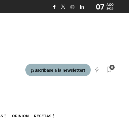
07
AGO
2026
0
¡Suscríbase a la newsletter!
AS
OPINIÓN
RECETAS