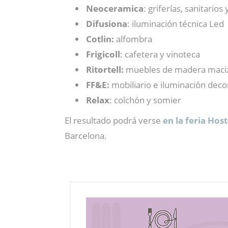
Neoceramica
: griferías, sanitari
Difusiona
: iluminación técnica Led
Cotlin:
alfombra
Frigicoll
: cafetera y vinoteca
Ritortell:
muebles de madera maci
FF&E:
mobiliario e iluminación deco
Relax
: colchón y somier
El resultado podrá verse
en la feria Hos
Barcelona.