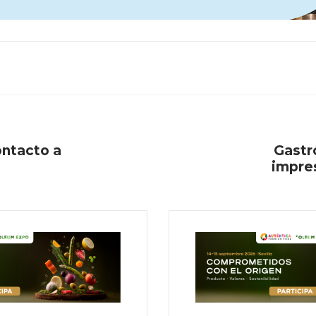
ontacto a
Gastr
impres