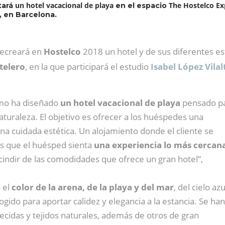
un hotel vacacional de playa
The Hostelco Ex
ntará
en el espacio
l, en Barcelona.
ecreará en
Hostelco
2018 un hotel y de sus diferentes e
telero
, en la que participará el estudio
Isabel López Vila
ismo ha diseñado
un hotel vacacional de playa
pensado p
aturaleza. El objetivo es ofrecer a los huéspedes una
una cuidada estética. Un alojamiento donde el cliente se
s que el huésped sienta
una experiencia lo más cercan
scindir de las comodidades que ofrece un gran hotel”,
n el
color de la arena, de la playa y del mar
, del cielo az
ido para aportar calidez y elegancia a la estancia. Se han
cidas y tejidos naturales, además de otros de gran