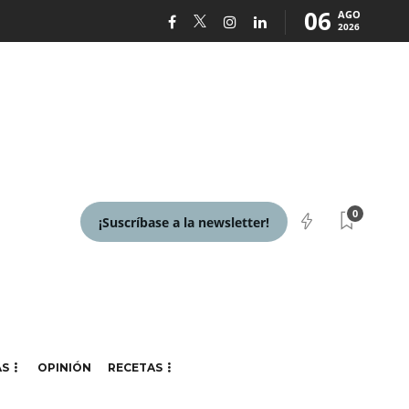
06
AGO
2026
0
¡Suscríbase a la newsletter!
AS
OPINIÓN
RECETAS