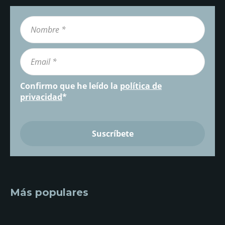
Confirmo que he leído la
política de
privacidad
*
Más populares