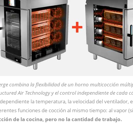
rge combina la flexibilidad de un horno multicocción múltip
ructured Air Technology y el control independiente de cada 
dependiente la temperatura, la velocidad del ventilador, 
entes funciones de cocción al mismo tiempo: al vapor (sin 
ión de la cocina, pero no la cantidad de trabajo.