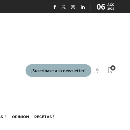
06
AGO
2026
0
¡Suscríbase a la newsletter!
AS
OPINIÓN
RECETAS