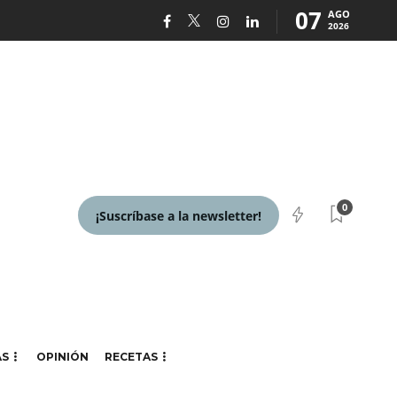
07
AGO
2026
0
¡Suscríbase a la newsletter!
AS
OPINIÓN
RECETAS