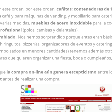
 este orden, por este orden,
cañitas; contenedores de 1
 café y para máquinas de vending, y mobiliario para cateri
varias medidas,
muebles de acero inoxidable
para la co
profesional
(polos, camisas y delantales).
ambiado
. Nos hemos sorprendido porque antes eran básica
, chiringuitos, pizzerías, organizadores de eventos y cate
mbolsados en menores cantidades) tenemos además otro tip
ares que quieren organizar una fiesta, boda o cumpleaños, f
ue l
a compra on-line aún genera escepticismo
entre l
t
antes de realizar una compra.