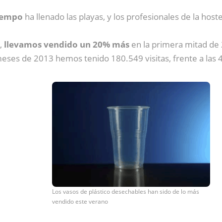
iempo
ha llenado las playas, y los profesionales de la host
e,
llevamos vendido un 20% más
en la primera mitad de 
 meses de 2013 hemos tenido 180.549 visitas, frente a las
Los vasos de plástico desechables han sido de lo más
vendido este verano