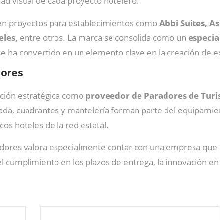
dad visual de cada proyecto hotelero.
o en proyectos para establecimientos como
Abbi Suites, As
eles,
entre otros. La marca se consolida como un
especia
 se ha convertido en un elemento clave en la creación de e
dores
lación estratégica como
proveedor de Paradores de Tur
ada, cuadrantes y mantelería forman parte del equipamien
os hoteles de la red estatal.
adores valora especialmente contar con una empresa que o
 cumplimiento en los plazos de entrega, la innovación en