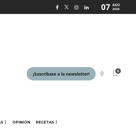
07
AGO
2026
0
¡Suscríbase a la newsletter!
AS
OPINIÓN
RECETAS