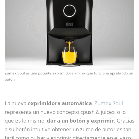
Zumex Soul es una potente exprimidora «mini» que funciona apretando un
botón
La nueva
exprimidora automática
Zumex Soul
representa un nuevo concepto «push & juice», o lo
que es lo mismo,
dar a un botón y exprimir
. Gracias
a su botón intuitivo obtener un zumo de autor es tan
fácil como pulsar y exprimir directamente en el vaso.