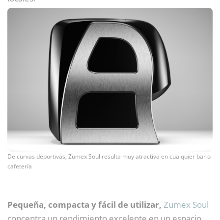
De curvas deportivas, Zumex Soul resulta muy atractiva en cualquier bar o
cafetería
Pequeña, compacta y fácil de utilizar,
Zumex Soul
concentra un rendimiento excelente en un espacio