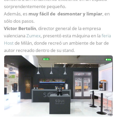
sorprendentemente pequeño.
Además, es
muy fácil de desmontar y limpiar
, en
sólo dos pasos.
Víctor Bertolín
, director general de la empresa
valenciana
Zumex
, presentó esta máquina en la
feria
Host
de Milán, donde recreó un ambiente de bar de
autor recreado dentro de su stand.