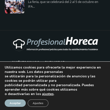
La feria, que se celebrará del 2 al 5 de octubre en
IFA...
QUIÉNES SOMOS
PUBLICIDAD
Utilizamos cookies para ofrecerte la mejor experiencia en
nuestra web. Los datos personales
AVISO LEGAL
se utilizarán para la personalización de anuncios y las
cookies se podrán utilizar para
POLÍTICA DE COOKIES
publicidad personalizada y no personalizada. Puedes
aprender más sobre qué cookies utilizamos
POLÍTICA DE PRIVACIDAD
o desactivarlas en los
ajustes
.
¡Suscríbase!
CONTACTO
Aceptar
Ajustes